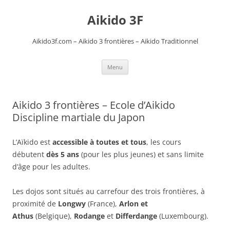
Aikido 3F
Aikido3f.com – Aikido 3 frontières – Aikido Traditionnel
Aller
Menu
au
contenu
Aikido 3 frontières – Ecole d’Aikido
Discipline martiale du Japon
L’Aïkido est
accessible à toutes et tous
, les cours
débutent
dès 5 ans
(pour les plus jeunes) et sans limite
d’âge pour les adultes.
Les dojos sont situés au carrefour des trois frontières, à
proximité de
Longwy
(France),
Arlon et
Athus
(Belgique),
Rodange
et
Differdange
(Luxembourg).