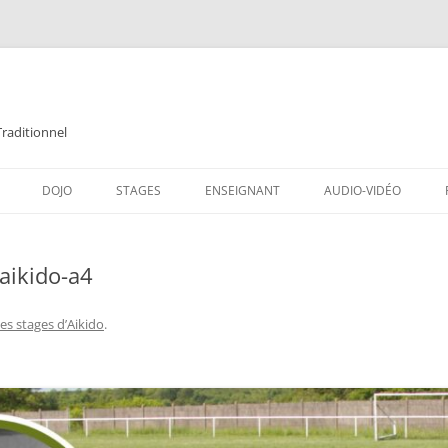
Traditionnel
Aller
au
DOJO
STAGES
ENSEIGNANT
AUDIO-VIDÉO
contenu
aikido-a4
es stages d’Aikido
.