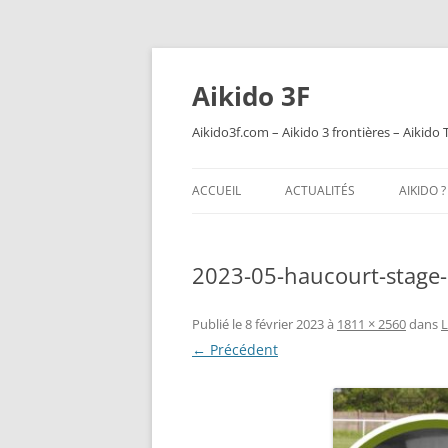
Aikido 3F
Aikido3f.com – Aikido 3 frontières – Aikido 
ACCUEIL
ACTUALITÉS
AIKIDO ?
2023-05-haucourt-stage-
Publié le
8 février 2023
à
1811 × 2560
dans
L
← Précédent