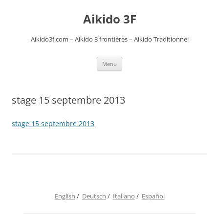
Aikido 3F
Aikido3f.com – Aikido 3 frontières – Aikido Traditionnel
Aller
Menu
au
contenu
stage 15 septembre 2013
stage 15 septembre 2013
English
/
Deutsch
/
Italiano
/
Español