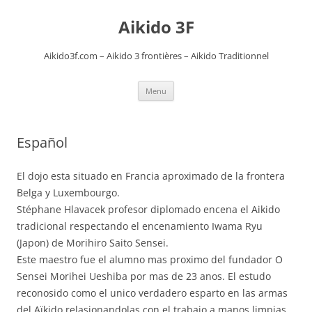
Aikido 3F
Aikido3f.com – Aikido 3 frontières – Aikido Traditionnel
Aller
Menu
au
contenu
Español
El dojo esta situado en Francia aproximado de la frontera
Belga y Luxembourgo.
Stéphane Hlavacek profesor diplomado encena el Aikido
tradicional respectando el encenamiento Iwama Ryu
(Japon) de Morihiro Saito Sensei.
Este maestro fue el alumno mas proximo del fundador O
Sensei Morihei Ueshiba por mas de 23 anos. El estudo
reconosido como el unico verdadero esparto en las armas
del Aïkido relasionandolas con el trabajo a manos limpias.